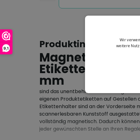
Wir verwen
Produktinformation
weitere Nut
9,1
Magnetische
Etikettenhalter 4
mm
sind das unentbehrliche Werkzeug zum A
eigenen Produktetiketten auf Gestellen o
Etikettenhalter sind an der Vorderseite 
scannerlesbaren Kunststoff ausgestattet 
vollständig magnetisch. Dadurch können
jeder gewünschten Stelle an Ihren Regal