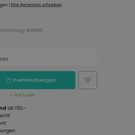
ngen
|
Eine Rezension schreiben
empfehlung:
€29,95
 €150
In einkaufswagen
Auf Lager
and
ab 150,-
echt
ent
lungen