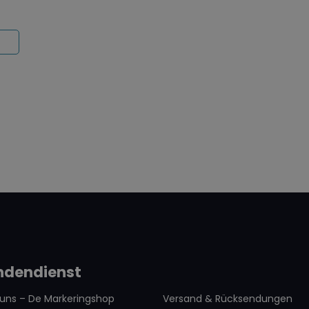
kettenwechsel
Nutzung
ndendienst
 uns – De Markeringshop
Versand & Rücksendungen