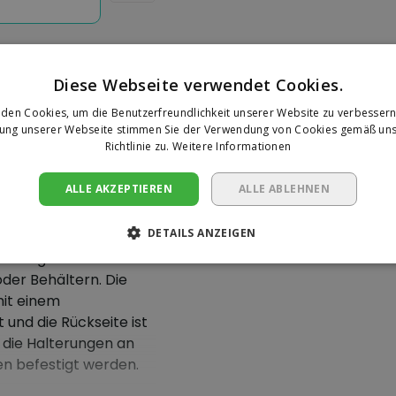
Diese Webseite verwendet Cookies.
den Cookies, um die Benutzerfreundlichkeit unserer Website zu verbessern
Ihre Bewer
zung unserer Webseite stimmen Sie der Verwendung von Cookies gemäß uns
Richtlinie zu.
Weitere Informationen
Es wurden noch keine 
abgegeben.
0 x 120
ALLE AKZEPTIEREN
ALLE ABLEHNEN
DETAILS ANZEIGEN
Eine Rezension sc
nbringen Ihrer
der Behältern. Die
mit einem
und die Rückseite ist
 die Halterungen an
en befestigt werden.