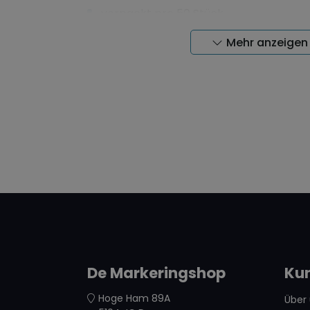
verpackt pro 50 Stück
für Papieretiketten
Mehr anzeigen
An zwei Seiten offen für schnellen Eti
Scanner-lesbar
Farbe gelb
4 Standardgrößen
Leicht abnehmbar und beweglich
Dauermagnetisch, also unbegrenzte 
keine Wartung
De Markeringshop
Ku
Hoge Ham 89A
Über