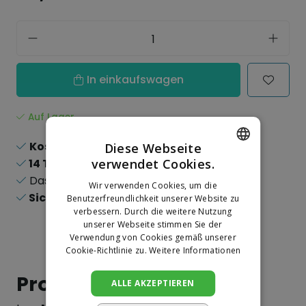
In einkaufswagen
Auf Lager
Kostenloser Versand
ab 150,-
Diese Webseite
verwendet Cookies.
14 Tage
Rückgaberecht
DUTCH
Das
größte
Sortiment
Wir verwenden Cookies, um die
GERMAN
Sichere
Online-Zahlungen
Benutzerfreundlichkeit unserer Website zu
verbessern. Durch die weitere Nutzung
unserer Webseite stimmen Sie der
Verwendung von Cookies gemäß unserer
Cookie-Richtlinie zu.
Weitere Informationen
Produktinformation
ALLE AKZEPTIEREN