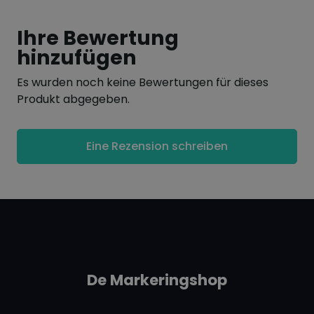
Inhalt 45 ml
Lieferbar in den Farben weiß, gelb, blau, rot,
Ihre Bewertung
schwarz
hinzufügen
Es wurden noch keine Bewertungen für dieses
Produkt abgegeben.
Eine Rezension schreiben
De Markeringshop