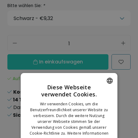
Bitte wählen Sie:
*
In einkaufswagen
Auf Lager
Diese Webseite
Kostenloser Versand
ab 150,-
verwendet Cookies.
DUTCH
14 Tage
Rückgaberecht
Wir verwenden Cookies, um die
Das
größte
Sortiment
GERMAN
Benutzerfreundlichkeit unserer Website zu
Sichere
Online-Zahlungen
verbessern. Durch die weitere Nutzung
unserer Webseite stimmen Sie der
Verwendung von Cookies gemäß unserer
Cookie-Richtlinie zu.
Weitere Informationen