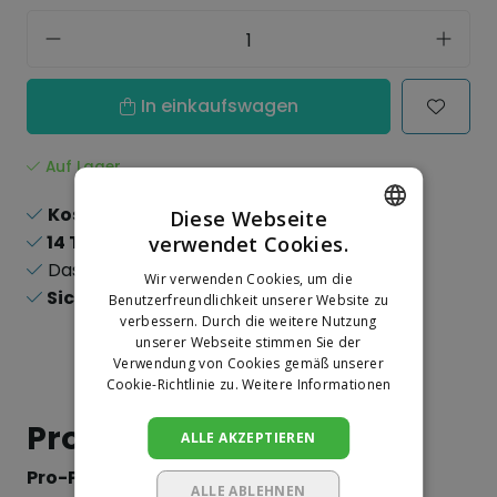
In einkaufswagen
Auf Lager
Kostenloser Versand
ab 150,-
Diese Webseite
14 Tage
Rückgaberecht
verwendet Cookies.
DUTCH
Das
größte
Sortiment
Wir verwenden Cookies, um die
GERMAN
Sichere
Online-Zahlungen
Benutzerfreundlichkeit unserer Website zu
verbessern. Durch die weitere Nutzung
unserer Webseite stimmen Sie der
Verwendung von Cookies gemäß unserer
Cookie-Richtlinie zu.
Weitere Informationen
Produktinformation
ALLE AKZEPTIEREN
Pro-Paint Markierungsträger
ALLE ABLEHNEN