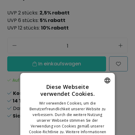
UVP 2 stücks:
2,5% rabatt
UVP 6 stücks:
5% rabatt
UVP 12 stücks:
10% rabatt
In einkaufswagen
Auf Lager
Diese Webseite
Kostenloser Versand
ab 150,-
verwendet Cookies.
DUTCH
14 Tage
Rückgaberecht
Wir verwenden Cookies, um die
GERMAN
Das
größte
Sortiment
Benutzerfreundlichkeit unserer Website zu
verbessern. Durch die weitere Nutzung
Sichere
Online-Zahlungen
unserer Webseite stimmen Sie der
Verwendung von Cookies gemäß unserer
Cookie-Richtlinie zu.
Weitere Informationen