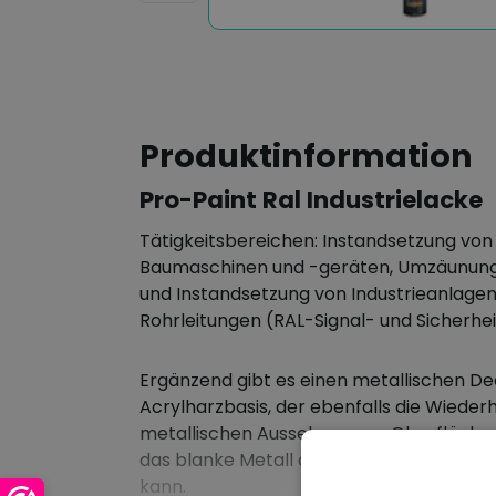
Produktinformation
Pro-Paint Ral Industrielacke
Tätigkeitsbereichen: Instandsetzung von
Baumaschinen und -geräten, Umzäunung
und Instandsetzung von Industrieanlage
Rohrleitungen (RAL-Signal- und Sicherh
Ergänzend gibt es einen metallischen De
Acrylharzbasis, der ebenfalls die Wieder
metallischen Aussehens von Oberflächen
das blanke Metall oder Grundierungen 
kann.