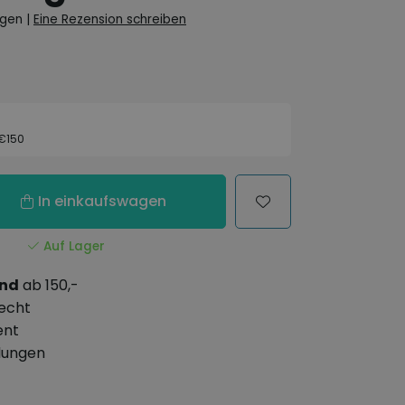
ngen
|
Eine Rezension schreiben
 €150
In einkaufswagen
Auf Lager
and
ab 150,-
echt
ent
lungen