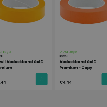
 kein Blei und keine
uf Lager
Auf Lager
ll
Inwell
well Abdeckband Gelß
Abdeckband Gelß
emium
Premium - Copy
os im Internet unter
,44
€4,44
er Benutzung.