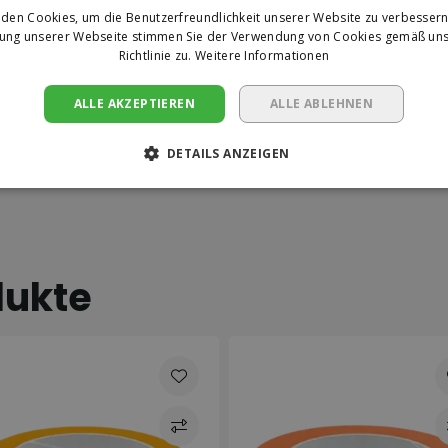
den Cookies, um die Benutzerfreundlichkeit unserer Website zu verbessern
zung unserer Webseite stimmen Sie der Verwendung von Cookies gemäß uns
Richtlinie zu.
Weitere Informationen
ALLE AKZEPTIEREN
ALLE ABLEHNEN
DETAILS ANZEIGEN
hnete Verformbarkeit
nden Klebfreiheit: 10-
dukte
).