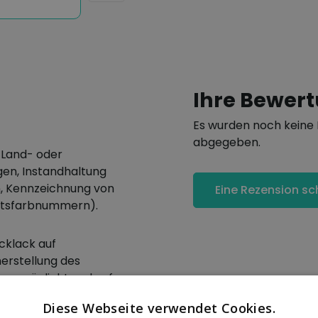
Ihre Bewer
Es wurden noch keine 
abgegeben.
 Land- oder
en, Instandhaltung
n, Kennzeichnung von
Eine Rezension sc
eitsfarbnummern).
cklack auf
herstellung des
 ermöglicht und auf
aufgetragen werden
Diese Webseite verwendet Cookies.