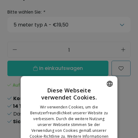
Bitte wählen Sie:
*
In einkaufswagen
Auf Lager
Diese Webseite
verwendet Cookies.
Kostenloser Versand
ab 150,-
DUTCH
14 Tage
Rückgaberecht
Wir verwenden Cookies, um die
GERMAN
Das
größte
Benutzerfreundlichkeit unserer Website zu
Sortiment
verbessern. Durch die weitere Nutzung
Sichere
Online-Zahlungen
unserer Webseite stimmen Sie der
Verwendung von Cookies gemäß unserer
Cookie-Richtlinie zu.
Weitere Informationen