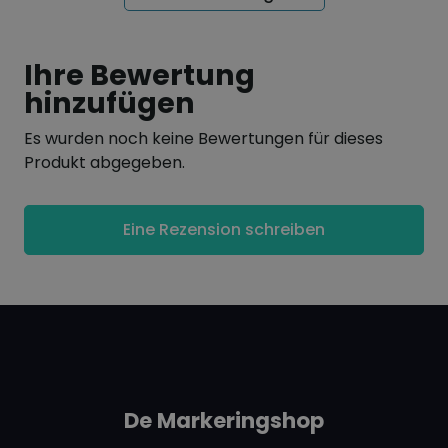
Länge der Rolle 5m, 10m, und 30m.
ACHTUNG
Magnete haften nicht auf dem
Ihre Bewertung
selbstklebenden Magnetband. Unser
hinzufügen
selbstklebendes
Metallband
ist als Haftgrund
für Magnete geeignet.
Es wurden noch keine Bewertungen für dieses
Produkt abgegeben.
Eine Rezension schreiben
De Markeringshop