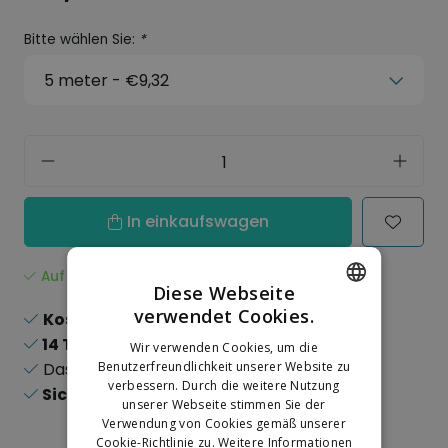
Bitte wählen Sie:
*
In einkaufswagen
Auf Lager
Diese Webseite
verwendet Cookies.
Kostenloser Versand
ab 150,-
DUTCH
14 Tage
Rückgaberecht
Wir verwenden Cookies, um die
GERMAN
Das
größte
Benutzerfreundlichkeit unserer Website zu
Sortiment
verbessern. Durch die weitere Nutzung
Sichere
Online-Zahlungen
unserer Webseite stimmen Sie der
Verwendung von Cookies gemäß unserer
Cookie-Richtlinie zu.
Weitere Informationen