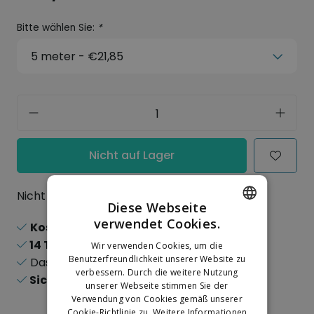
Bitte wählen Sie:
*
Nicht auf Lager
Nicht auf Lager
Diese Webseite
verwendet Cookies.
Kostenloser Versand
ab 150,-
DUTCH
14 Tage
Rückgaberecht
Wir verwenden Cookies, um die
GERMAN
Benutzerfreundlichkeit unserer Website zu
Das
größte
Sortiment
verbessern. Durch die weitere Nutzung
Sichere
Online-Zahlungen
unserer Webseite stimmen Sie der
Verwendung von Cookies gemäß unserer
Cookie-Richtlinie zu.
Weitere Informationen