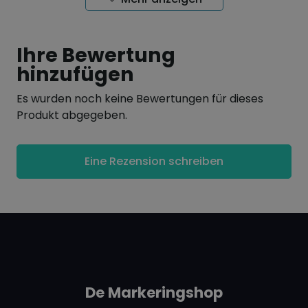
Haltekraft 45 g/cm2
Länge der Rolle 5m, 10m, und 30m.
ACHTUNG
Magnete haften nicht auf dem
Ihre Bewertung
selbstklebenden Magnetband. Unser
hinzufügen
selbstklebendes
Metallband
ist als Haftgrund
für Magnete geeignet.
Es wurden noch keine Bewertungen für dieses
Produkt abgegeben.
Eine Rezension schreiben
De Markeringshop