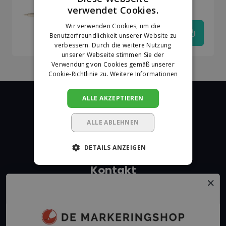
PC-1MC-0.7-1 mm Weiß
verwendet Cookies.
DUTCH
Wir verwenden Cookies, um die
GERMAN
Benutzerfreundlichkeit unserer Website zu
€3,15
verbessern. Durch die weitere Nutzung
unserer Webseite stimmen Sie der
Verwendung von Cookies gemäß unserer
Cookie-Richtlinie zu.
Weitere Informationen
ALLE AKZEPTIEREN
ALLE ABLEHNEN
De Markeringshop
DETAILS ANZEIGEN
Kontakt
+31 162315350