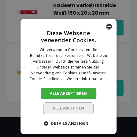
Kadeem Verkehrskreide
Weiß 150 x 20 x 20 mm
€6,45
Diese Webseite
verwendet Cookies.
DUTCH
Wir verwenden Cookies, um die
Auf Lager
GERMAN
Benutzerfreundlichkeit unserer Website zu
Kadeem
verbessern. Durch die weitere Nutzung
Kadeem Verkehrskreide
unserer Webseite stimmen Sie der
Gelb 150 x 20 x 20 mm
Verwendung von Cookies gemäß unserer
Cookie-Richtlinie zu.
Weitere Informationen
€6,45
ALLE AKZEPTIEREN
ALLE ABLEHNEN
DETAILS ANZEIGEN