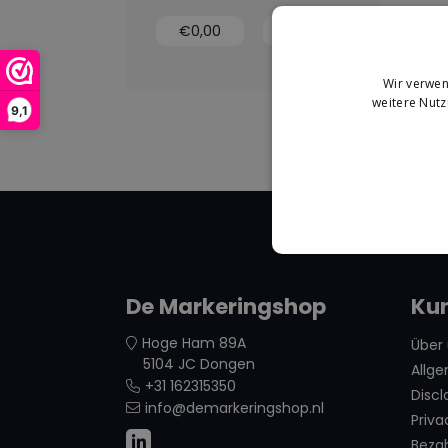
Wir verwen
weitere Nut
9,1
De Markeringshop
Ku
Hoge Ham 89A
Über
5104 JC Dongen
Allg
+31 162315350
Discl
info@demarkeringshop.nl
Priva
Beza