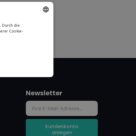
. Durch die
DUTCH
erer Cookie-
GERMAN
Newsletter
Kundenkonto
anlegen