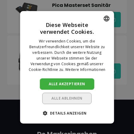
Pica Masterset Sanitär
€52,64
Diese Webseite
verwendet Cookies.
DUTCH
Wir verwenden Cookies, um die
Auf Lager
GERMAN
Benutzerfreundlichkeit unserer Website zu
Pica
verbessern. Durch die weitere Nutzung
Pica Master Belt
unserer Webseite stimmen Sie der
Verwendung von Cookies gemäß unserer
Cookie-Richtlinie zu.
Weitere Informationen
€42,23
ALLE AKZEPTIEREN
ALLE ABLEHNEN
DETAILS ANZEIGEN