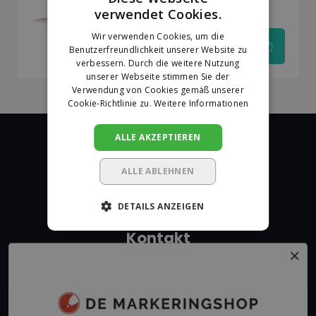
PC-1MC-0.7-1 mm Weiß
verwendet Cookies.
DUTCH
Wir verwenden Cookies, um die
GERMAN
Benutzerfreundlichkeit unserer Website zu
€3,15
verbessern. Durch die weitere Nutzung
unserer Webseite stimmen Sie der
Verwendung von Cookies gemäß unserer
Cookie-Richtlinie zu.
Weitere Informationen
ALLE AKZEPTIEREN
ALLE ABLEHNEN
De Markeringshop
DETAILS ANZEIGEN
Kontakt
+31 162315350