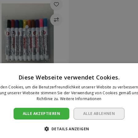
Diese Webseite verwendet Cookies.
den Cookies, um die Benutzerfreundlichkeit unserer Website zu verbessern
zung unserer Webseite stimmen Sie der Verwendung von Cookies gemäß uns
uf Lager
Richtlinie zu.
Weitere Informationen
owman
owman BG-10
iteboard-Marker Set
ALLE AKZEPTIEREN
ALLE ABLEHNEN
0 Farben)
DETAILS ANZEIGEN