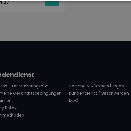
4,37
ndendienst
 uns – De Markeringshop
Versand & Rücksendungen
emeine Geschäftsbedingungen
Kundendienst / Beschwerden
aimer
MVO
cy Policy
.
hlmethoden