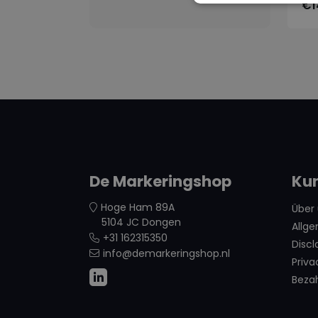
€1
De Markeringshop
Ku
Hoge Ham 89A
Über
5104 JC Dongen
Allg
+31 162315350
Discl
info@demarkeringshop.nl
Priva
Beza