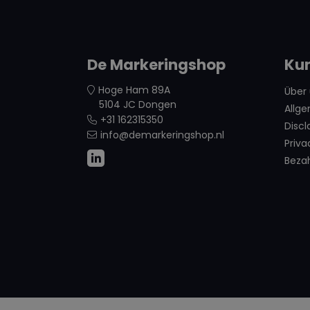
De Markeringshop
Ku
Hoge Ham 89A
Über
5104 JC Dongen
Allg
+31 162315350
Discl
info@demarkeringshop.nl
Priva
Beza