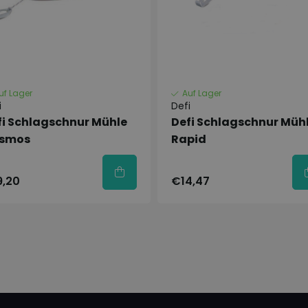
uf Lager
Auf Lager
i
Defi
fi Schlagschnur Mühle
Defi Schlagschnur Müh
smos
Rapid
9,20
€14,47