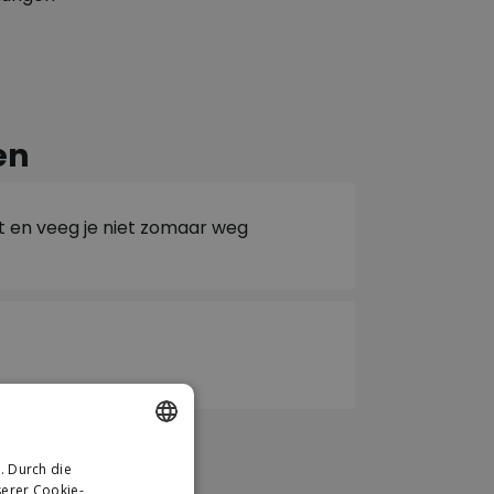
en
t en veeg je niet zomaar weg
n
. Durch die
DUTCH
erer Cookie-