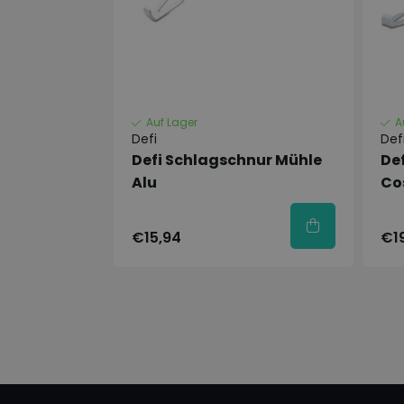
Auf Lager
A
Defi
Def
Defi Schlagschnur Mühle
De
Alu
Co
€15,94
€1