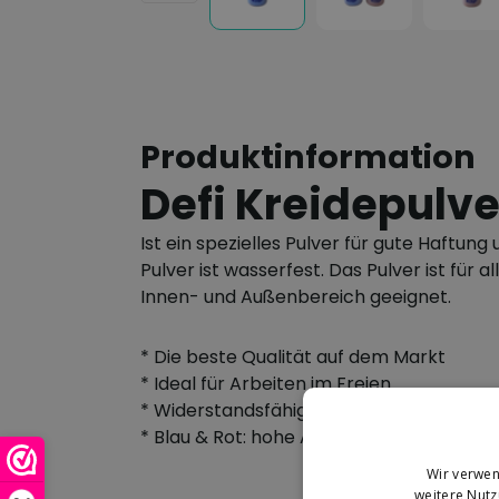
Produktinformation
Defi Kreidepulve
Ist ein spezielles Pulver für gute Haftung
Pulver ist wasserfest. Das Pulver ist für 
Innen- und Außenbereich geeignet.
* Die beste Qualität auf dem Markt
* Ideal für Arbeiten im Freien
* Widerstandsfähig gegen UV-Licht und 
* Blau & Rot: hohe Abdeckung
Wir verwen
weitere Nut