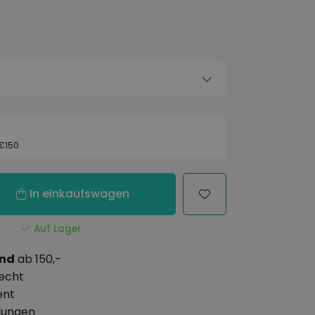
 €150
In einkaufswagen
Auf Lager
and
ab 150,-
echt
ent
lungen