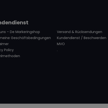
ndendienst
 uns – De Markeringshop
Versand & Rücksendungen
emeine Geschäftsbedingungen
Kundendienst / Beschwerden
aimer
MVO
cy Policy
.
hlmethoden