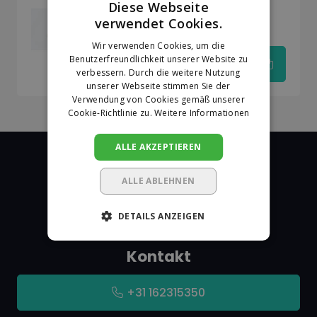
Diese Webseite
Kadeem Speckstein
verwendet Cookies.
100x10x10 mm
DUTCH
Wir verwenden Cookies, um die
GERMAN
Benutzerfreundlichkeit unserer Website zu
€18,01
verbessern. Durch die weitere Nutzung
unserer Webseite stimmen Sie der
Verwendung von Cookies gemäß unserer
Cookie-Richtlinie zu.
Weitere Informationen
ALLE AKZEPTIEREN
ALLE ABLEHNEN
De Markeringshop
DETAILS ANZEIGEN
Kontakt
+31 162315350