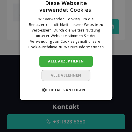
Diese Webseite
Kadeem Speckstein
verwendet Cookies.
100x10x10 mm
DUTCH
Wir verwenden Cookies, um die
GERMAN
Benutzerfreundlichkeit unserer Website zu
€18,01
verbessern. Durch die weitere Nutzung
unserer Webseite stimmen Sie der
Verwendung von Cookies gemäß unserer
Cookie-Richtlinie zu.
Weitere Informationen
ALLE AKZEPTIEREN
ALLE ABLEHNEN
De Markeringshop
DETAILS ANZEIGEN
Kontakt
+31 162315350