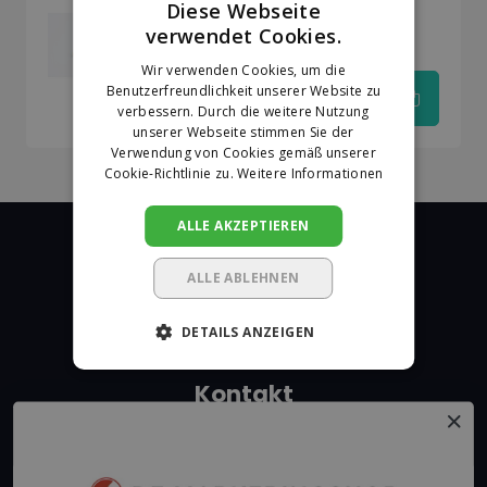
Diese Webseite
Kadeem Speckstein
verwendet Cookies.
100x10x10 mm
DUTCH
Wir verwenden Cookies, um die
GERMAN
Benutzerfreundlichkeit unserer Website zu
€18,01
verbessern. Durch die weitere Nutzung
unserer Webseite stimmen Sie der
Verwendung von Cookies gemäß unserer
Cookie-Richtlinie zu.
Weitere Informationen
ALLE AKZEPTIEREN
ALLE ABLEHNEN
De Markeringshop
DETAILS ANZEIGEN
Kontakt
+31 162315350